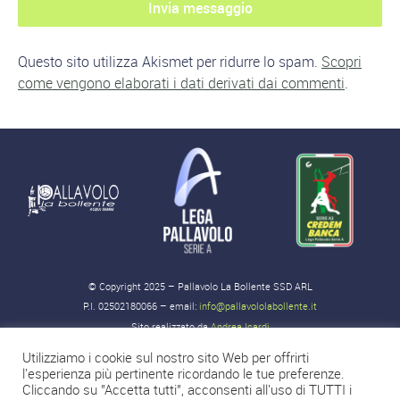
Questo sito utilizza Akismet per ridurre lo spam.
Scopri
come vengono elaborati i dati derivati dai commenti
.
© Copyright 2025 – Pallavolo La Bollente SSD ARL
P.I. 02502180066 – email:
info@pallavololabollente.it
Sito realizzato da
Andrea Icardi
Utilizziamo i cookie sul nostro sito Web per offrirti
l'esperienza più pertinente ricordando le tue preferenze.
Cliccando su "Accetta tutti", acconsenti all'uso di TUTTI i