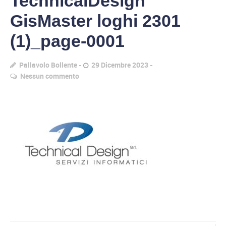
TechnicalDesign
GisMaster loghi 2301
(1)_page-0001
Pallavolo Bollente
29 Dicembre 2023
Nessun commento