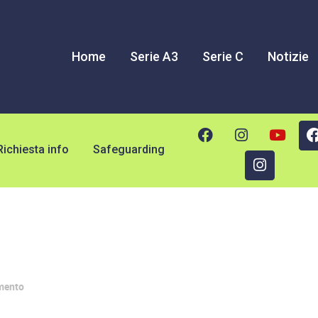
Home
Serie A3
Serie C
Notizie
Richiesta info
Safeguarding
mento