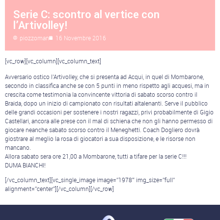
Serie C: scontro al vertice con
l’Artivolley!
piozzoman
16 Novembre 2016
[vc_row][vc_column][vc_column_text]
Avversario ostico l’Artivolley, che si presenta ad Acqui, in quel di Mombarone,
secondo in classifica anche se con 5 punti in meno rispetto agli acquesi, ma in
crescita come testimonia la convincente vittoria di sabato scorso contro il
Braida, dopo un inizio di campionato con risultati altalenanti. Serve il pubblico
delle grandi occasioni per sostenere i nostri ragazzi, privi probabilmente di Gigio
Castellari, ancora alle prese con il mal di schiena che non gli hanno permesso di
giocare neanche sabato scorso contro il Meneghetti. Coach Dogliero dovrà
giostrare al meglio la rosa di giocatori a sua disposizione, e le risorse non
mancano.
Allora sabato sera ore 21,00 a Mombarone, tutti a tifare per la serie C!!!
DUMA BIANCHI!
[/vc_column_text][vc_single_image image=”1978″ img_size=”full”
alignment=”center”][/vc_column][/vc_row]