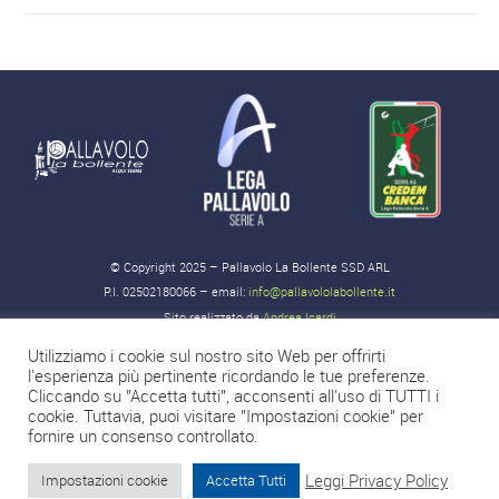
© Copyright 2025 – Pallavolo La Bollente SSD ARL
P.I. 02502180066 – email:
info@pallavololabollente.it
Sito realizzato da
Andrea Icardi
Utilizziamo i cookie sul nostro sito Web per offrirti
l'esperienza più pertinente ricordando le tue preferenze.
Cliccando su "Accetta tutti", acconsenti all'uso di TUTTI i
cookie. Tuttavia, puoi visitare "Impostazioni cookie" per
fornire un consenso controllato.
Leggi Privacy Policy
Impostazioni cookie
Accetta Tutti